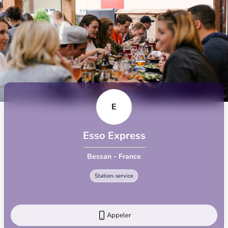
E
Esso Express
Bessan - France
Station-service
Appeler