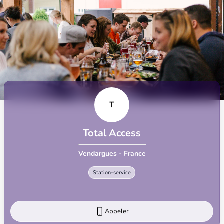
T
Total Access
Vendargues - France
Station-service
Appeler