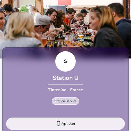
S
Station U
Tinteniac - France
Station-service
Appeler