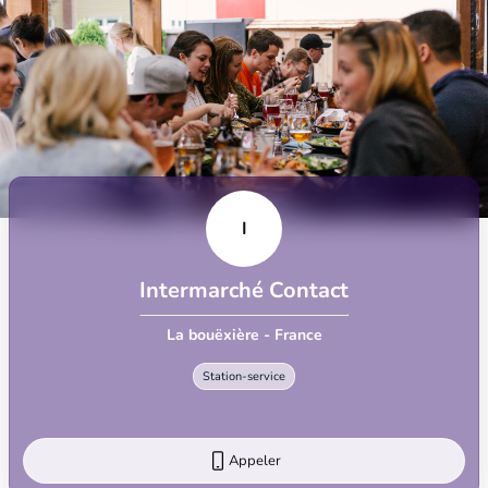
I
Intermarché Contact
La bouëxière - France
Station-service
Appeler