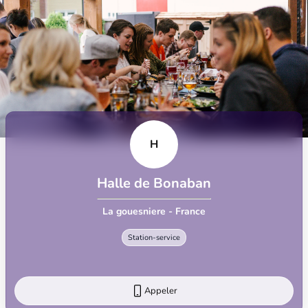
H
Halle de Bonaban
La gouesniere - France
Station-service
Appeler