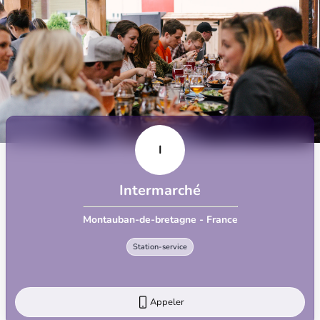
I
Intermarché
Montauban-de-bretagne - France
Station-service
Appeler