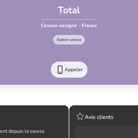
Total
Cesson-sévigné - France
Station-service
Appeler
Avis clients
ent depuis la source