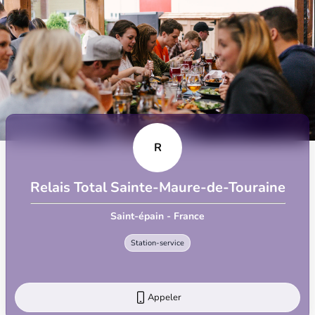
R
Relais Total Sainte-Maure-de-Touraine
Saint-épain - France
Station-service
Appeler