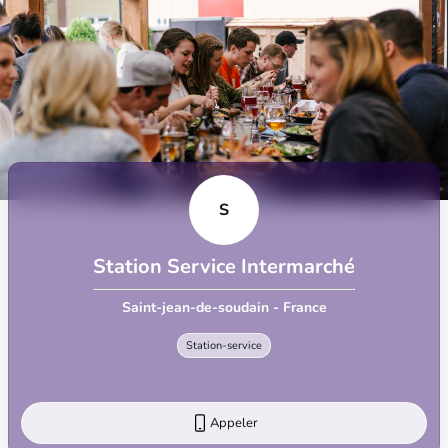
S
Station Service Intermarché
Saint-jean-de-soudain - France
Station-service
Appeler