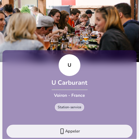
U
U Carburant
Voiron - France
Station-service
Appeler