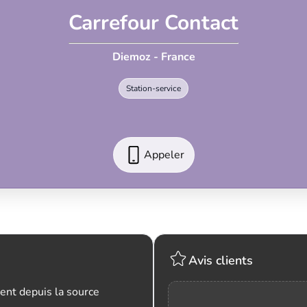
Carrefour Contact
Diemoz - France
Station-service
Appeler
Avis clients
ent depuis la source