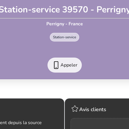
Station-service 39570 - Perrign
Perrigny - France
Station-service
Appeler
Avis clients
ent depuis la source