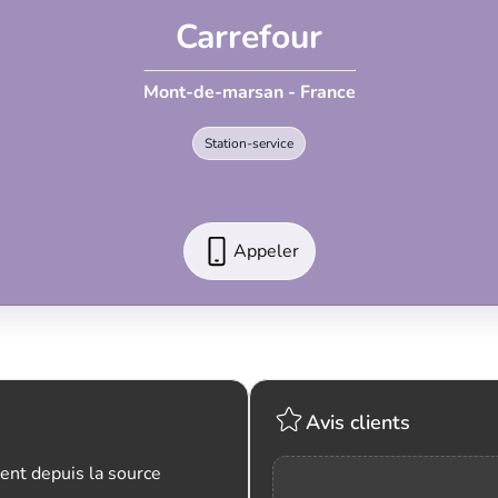
Carrefour
Mont-de-marsan - France
Station-service
Appeler
Avis clients
ent depuis la source