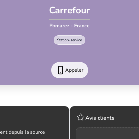
Carrefour
Pomarez - France
Station-service
Appeler
Avis clients
ent depuis la source