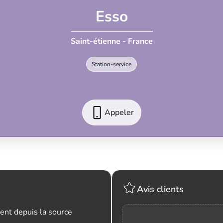
Esso
Saint-étienne - France
Station-service
Appeler
Avis clients
ent depuis la source