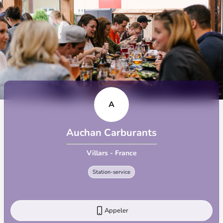
A
Auchan Carburants
Villars - France
Station-service
Appeler