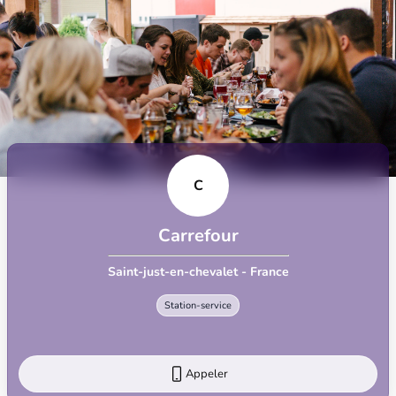
C
Carrefour
Saint-just-en-chevalet - France
Station-service
Appeler