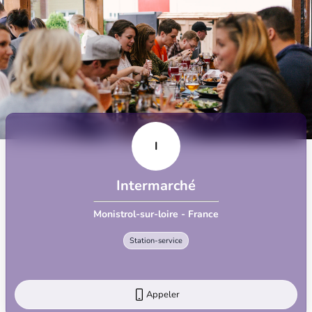
I
Intermarché
Monistrol-sur-loire - France
Station-service
Appeler