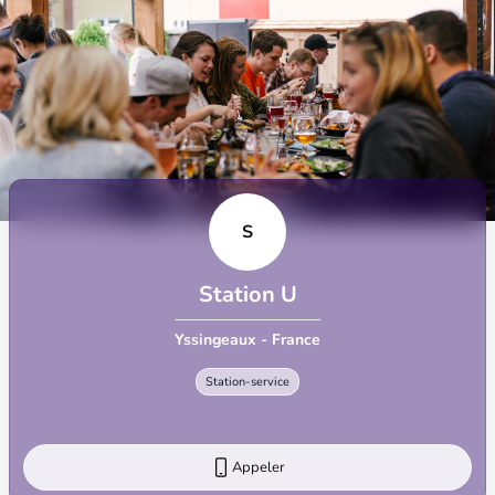
S
Station U
Yssingeaux - France
Station-service
Appeler