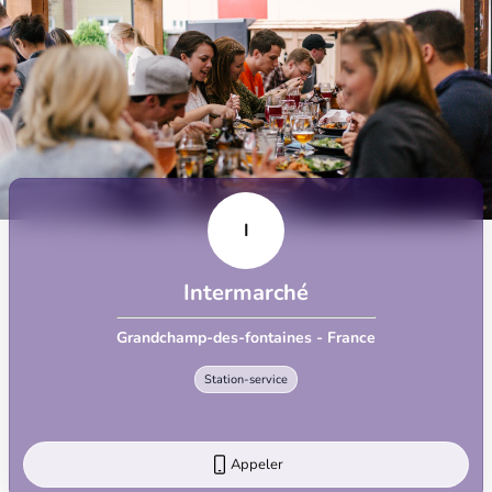
I
Intermarché
Grandchamp-des-fontaines - France
Station-service
Appeler