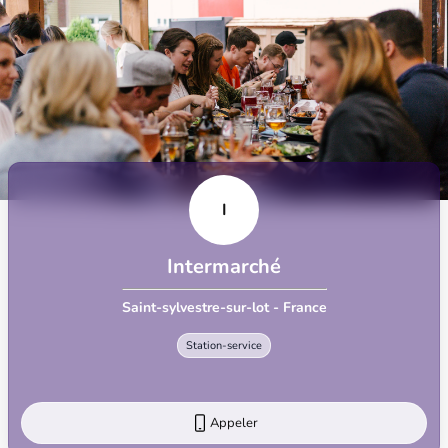
I
Intermarché
Saint-sylvestre-sur-lot - France
Station-service
Appeler