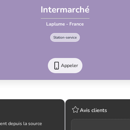
Intermarché
Laplume - France
Station-service
Appeler
Avis clients
ent depuis la source