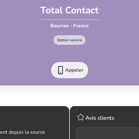
Total Contact
Bourran - France
Station-service
Appeler
Avis clients
ent depuis la source