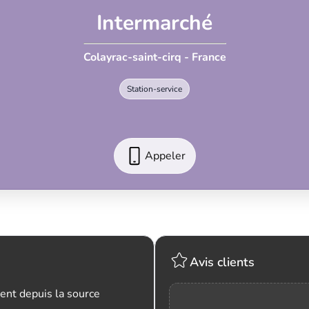
Intermarché
Colayrac-saint-cirq - France
Station-service
Appeler
Avis clients
ent depuis la source