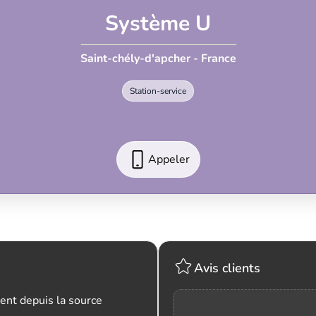
Système U
Saint-chély-d'apcher - France
Station-service
Appeler
Avis clients
ent depuis la source