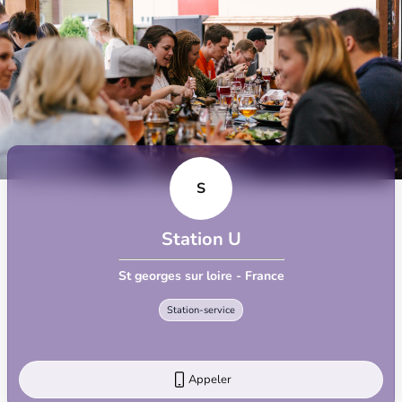
S
Station U
St georges sur loire - France
Station-service
Appeler