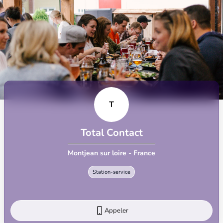
T
Total Contact
Montjean sur loire - France
Station-service
Appeler