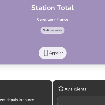
Station Total
Carentan - France
Station-service
Appeler
Avis clients
ent depuis la source