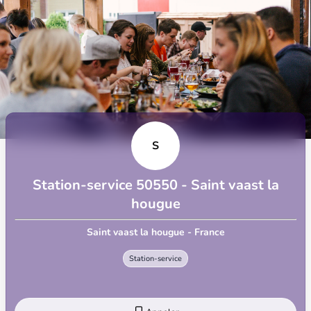
S
Station-service 50550 - Saint vaast la
hougue
Saint vaast la hougue - France
Station-service