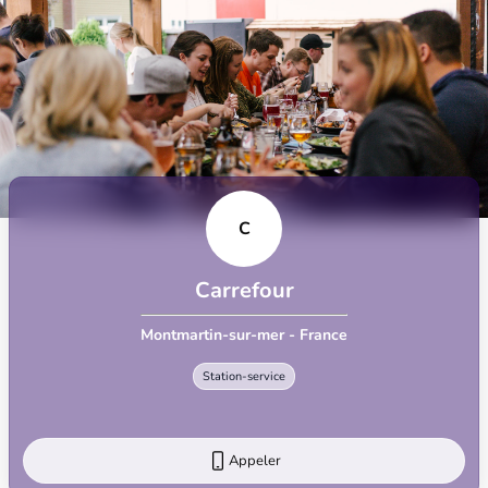
C
Carrefour
Montmartin-sur-mer - France
Station-service
Appeler