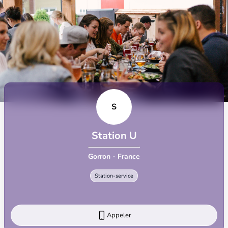
S
Station U
Gorron - France
Station-service
Appeler