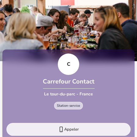
C
Carrefour Contact
Le tour-du-parc - France
Station-service
Appeler