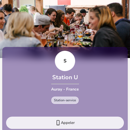
S
Station U
Auray - France
Station-service
Appeler