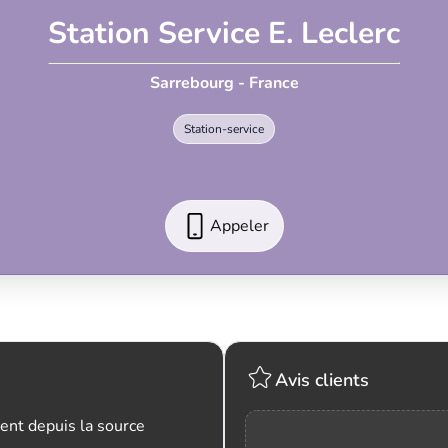
Station Service E. Leclerc
Sarrebourg - France
Station-service
Appeler
Avis clients
ent depuis la source