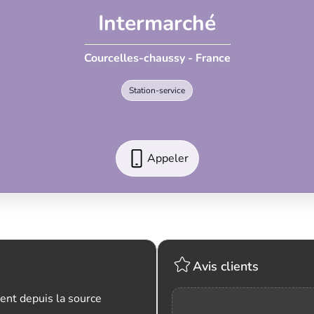
Intermarché
Courcelles-chaussy - France
Station-service
Appeler
Avis clients
ent depuis la source