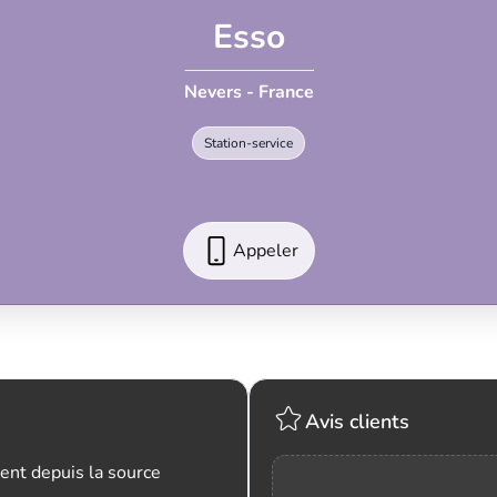
Esso
Nevers - France
Station-service
Appeler
Avis clients
ent depuis la source