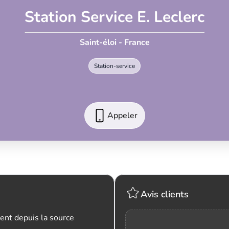
Station Service E. Leclerc
Saint-éloi - France
Station-service
Appeler
Avis clients
ent depuis la source