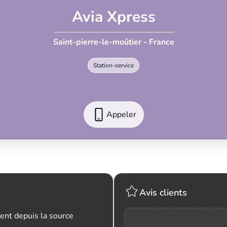
Avia Xpress
Saint-pierre-le-moûtier - France
Station-service
Appeler
Avis clients
ent depuis la source