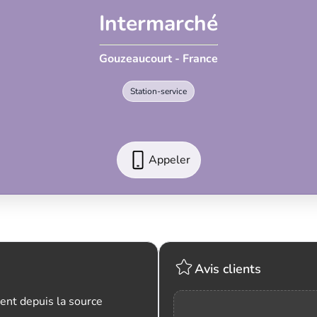
Intermarché
Gouzeaucourt - France
Station-service
Appeler
Avis clients
ent depuis la source