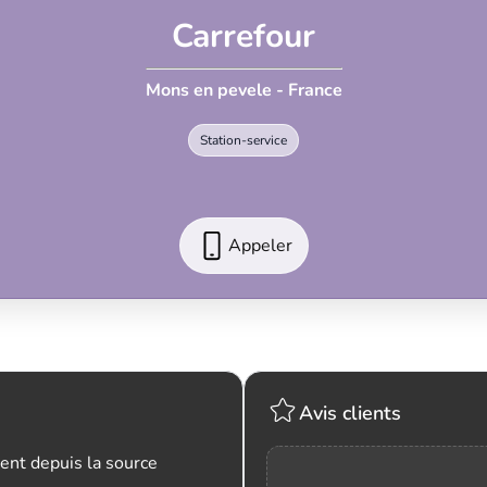
Carrefour
Mons en pevele - France
Station-service
Appeler
Avis clients
ent depuis la source