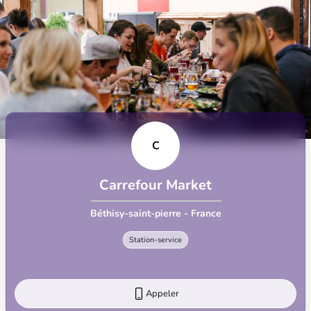
C
Carrefour Market
Béthisy-saint-pierre - France
Station-service
Appeler