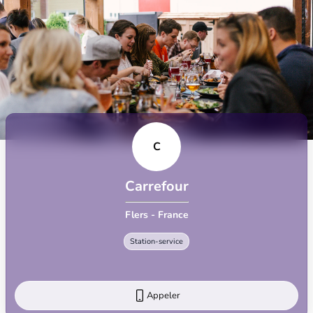
C
Carrefour
Flers - France
Station-service
Appeler