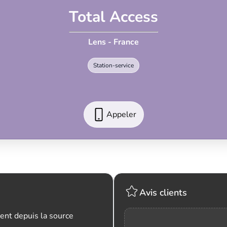
Total Access
Lens - France
Station-service
Appeler
Avis clients
ent depuis la source