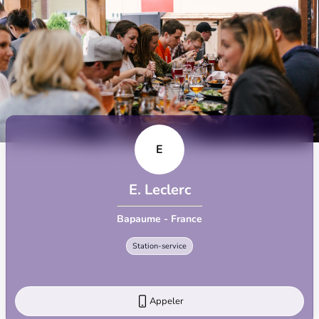
E
E. Leclerc
Bapaume - France
Station-service
Appeler