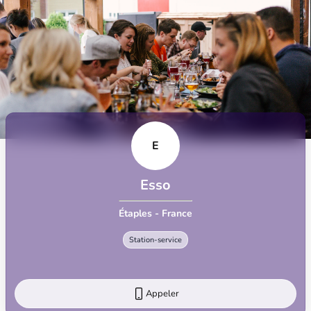
E
Esso
Étaples - France
Station-service
Appeler