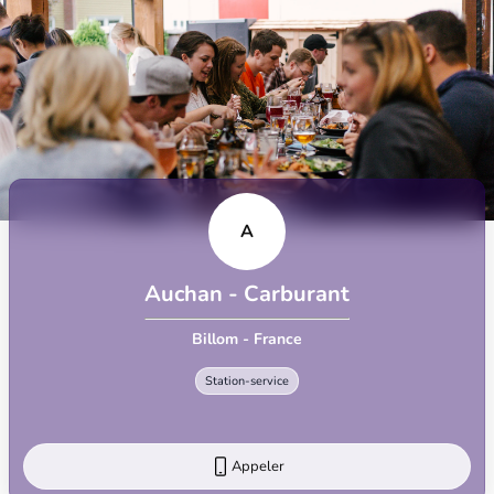
A
Auchan - Carburant
Billom - France
Station-service
Appeler