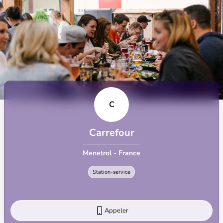
C
Carrefour
Menetrol - France
Station-service
Appeler