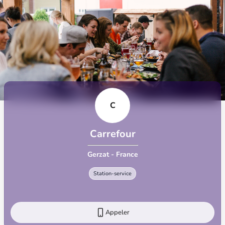
C
Carrefour
Gerzat - France
Station-service
Appeler