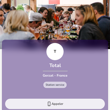
T
Total
Gerzat - France
Station-service
Appeler