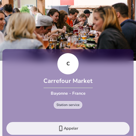
C
Carrefour Market
Bayonne - France
Station-service
Appeler